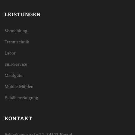
LEISTUNGEN
Vermahlung
Trenntechnik
Labor
Full-Service
Mahlgüter
Mobile Mühlen
Behälterreinigung
KONTAKT
Falderbaumstraße 22, 34123 Kassel