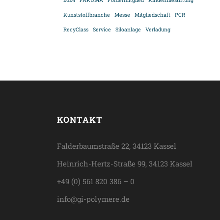
2024
FAKUMA
Fördermitglied
Kinderhilestiftung
Kunststoffbranche
Messe
Mitgliedschaft
PCR
RecyClass
Service
Siloanlage
Verladung
KONTAKT
Falderbaumstraße 22, 34123 Kassel
Heinrich-Hertz-Straße 99, 34123 Kassel
+49 (0) 561 820 386 – 0
info@gi-polymere.de