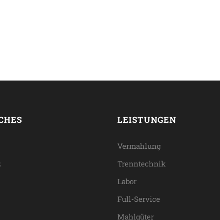
CHES
LEISTUNGEN
Vermahlung
z
Trenntechnik
Labor
Full-Service
Mahlgüter