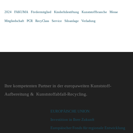
2024
FAKUMA
Fördermitglied
Kinderhilestiftung
Kunststoffbranche
Messe
Mitgliedschaft
PCR
RecyClass
Service
Siloanlage
Verladung
Ihre kompetenten Partner in der europaweiten Kunststoff-
Aufbereitung & Kunststoffabfall-Recycling.
EUROPÄISCHE UNION:
Investition in Ihrer Zukunft
Europäischer Fonds für regionale Entwicklung