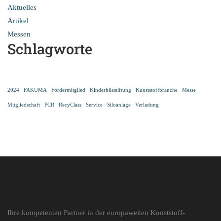
Aktuelles
Artikel
Messen
Schlagworte
2024
FAKUMA
Fördermitglied
Kinderhilestiftung
Kunststoffbranche
Messe
Mitgliedschaft
PCR
RecyClass
Service
Siloanlage
Verladung
Ihre kompetenten Partner in der europaweiten Kunststoff-