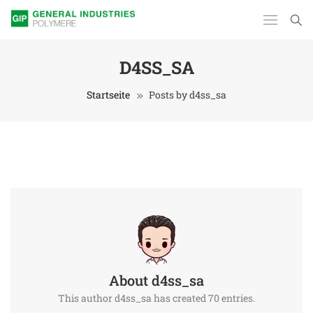
D4SS_SA
Startseite
Posts by d4ss_sa
About
d4ss_sa
This author d4ss_sa has created 70 entries.