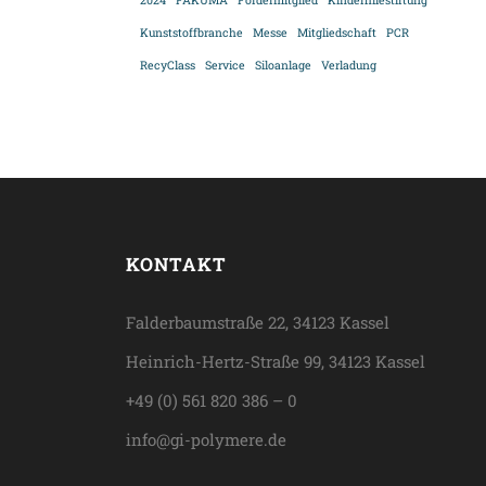
2024
FAKUMA
Fördermitglied
Kinderhilestiftung
Kunststoffbranche
Messe
Mitgliedschaft
PCR
RecyClass
Service
Siloanlage
Verladung
KONTAKT
Falderbaumstraße 22, 34123 Kassel
Heinrich-Hertz-Straße 99, 34123 Kassel
+49 (0) 561 820 386 – 0
info@gi-polymere.de