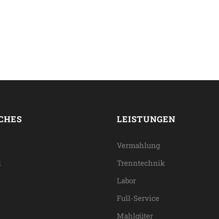
CHES
LEISTUNGEN
Vermahlung
z
Trenntechnik
Labor
Full-Service
Mahlgüter