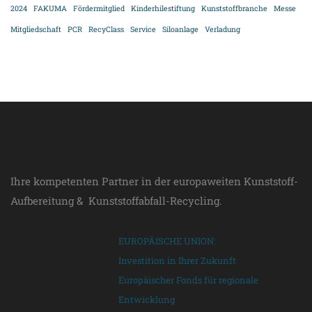
2024
FAKUMA
Fördermitglied
Kinderhilestiftung
Kunststoffbranche
Messe
Mitgliedschaft
PCR
RecyClass
Service
Siloanlage
Verladung
Ihre kompetenten Partner in der europaweiten Kunststoff-
Aufbereitung & Kunststoffabfall-Recycling.
EUROPÄISCHE UNION:
Investition in Ihrer Zukunft
Europäischer Fonds für regionale
Entwicklung