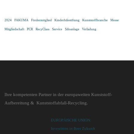
2024
FAKUMA
Fördermitglied
Kinderhilestiftung
Kunststoffbranche
Messe
Mitgliedschaft
PCR
RecyClass
Service
Siloanlage
Verladung
Ihre kompetenten Partner in der europaweiten Kunststoff-
Aufbereitung & Kunststoffabfall-Recycling.
EUROPÄISCHE UNION:
Investition in Ihrer Zukunft