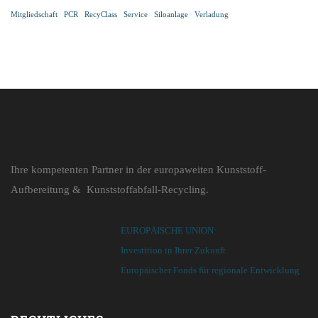
Mitgliedschaft
PCR
RecyClass
Service
Siloanlage
Verladung
Ihre kompetenten Partner in der europaweiten Kunststoff-
Aufbereitung & Kunststoffabfall-Recycling.
EUROPÄISCHE UNION:
Investition in Ihrer Zukunft
Europäischer Fonds für regionale Entwicklung